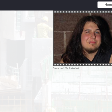
Hom
Smut und Technikchef
Herzlich